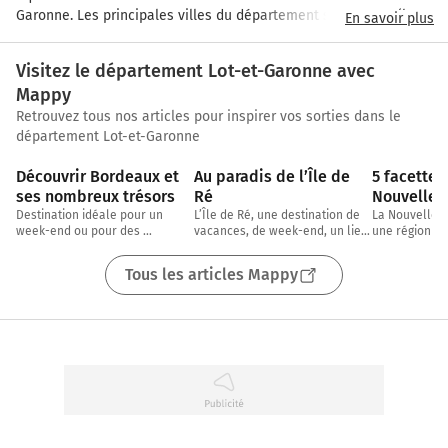
Garonne. Les principales villes du département sont : Agen (la 
En savoir plus
préfecture), Marmande et Villeneuve-sur-Lot. Essentiellement 
rural, le Lot et Garonne est une terre généreuse en productions 
Visitez le département Lot-et-Garonne avec
agricoles, baigné de vergers et terres fertiles, vignes, champs et 
Mappy
cultures. Pruneaux, tomates, vins de Buzet, Duras, melons, 
fraises, asperges... C’est le principal département agricole de la 
Retrouvez tous nos articles pour inspirer vos sorties dans le
Région Aquitaine.
département Lot-et-Garonne
3 min
4 min
Découvrir Bordeaux et 
Au paradis de l’Île de 
5 facettes 
ses nombreux trésors
Ré
Nouvelle-
Destination idéale pour un 
L’Île de Ré, une destination de 
La Nouvelle-Aq
week-end ou pour des 
vacances, de week-end, un lieu 
une région ric
vacances, Morgane, chargée de 
idyllique, où on se déconnecte 
destinations, 
CRM chez Mappy, nous emmène 
du monde réel. En
satisfaire tou
Tous les articles Mappy
aujourd’hui visiter sa
vacances : du