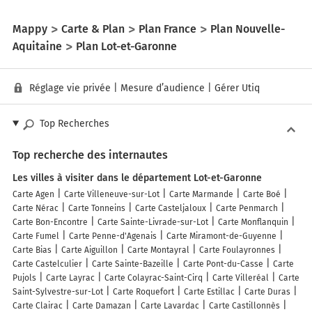
Mappy
Carte & Plan
Plan France
Plan Nouvelle-
Aquitaine
Plan Lot-et-Garonne
Réglage vie privée
|
Mesure d’audience
|
Gérer Utiq
Top Recherches
Top recherche des internautes
Les villes à visiter dans le département Lot-et-Garonne
Carte Agen
Carte Villeneuve-sur-Lot
Carte Marmande
Carte Boé
Carte Nérac
Carte Tonneins
Carte Casteljaloux
Carte Penmarch
Carte Bon-Encontre
Carte Sainte-Livrade-sur-Lot
Carte Monflanquin
Carte Fumel
Carte Penne-d'Agenais
Carte Miramont-de-Guyenne
Carte Bias
Carte Aiguillon
Carte Montayral
Carte Foulayronnes
Carte Castelculier
Carte Sainte-Bazeille
Carte Pont-du-Casse
Carte
Pujols
Carte Layrac
Carte Colayrac-Saint-Cirq
Carte Villeréal
Carte
Saint-Sylvestre-sur-Lot
Carte Roquefort
Carte Estillac
Carte Duras
Carte Clairac
Carte Damazan
Carte Lavardac
Carte Castillonnès