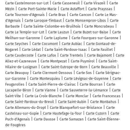
Carte Castelmoron-sur-Lot
Carte Casseneuil
Carte Virazeil
Carte
Mézin
Carte Port-Sainte-Marie
Carte Astaffort
Carte Prayssas
Carte Tournon-d'Agenais
Carte Brax
Carte Cancon
Carte Le Mas-
d'Agenais
Carte Laroque-Timbaut
Carte Monsempron-Libos
Carte
Barbaste
Carte Sainte-Colombe-en-Bruilhois
Carte Moncrabeau
Carte Le Temple-sur-Lot
Carte Lauzun
Carte Buzet-sur-Baïse
Carte
Meilhan-sur-Garonne
Carte Laplume
Carte Fourques-sur-Garonne
Carte Seyches
Carte Cocumont
Carte Aubiac
Carte Gontaud-de-
Nogaret
Carte Lédat
Carte Saint-Pardoux-Isaac
Carte Fauillet
Carte Caudecoste
Carte Lafox
Carte Trentels
Carte Bajamont
Carte
Allez-et-Cazeneuve
Carte Montpezat
Carte Puymirol
Carte Saint-
Hilaire-de-Lusignan
Carte Saint-Eutrope-de-Born
Carte Beauville
Carte Beaupuy
Carte Clermont-Dessous
Carte Sos
Carte Sérignac-
sur-Garonne
Carte Montesquieu
Carte Lévignac-de-Guyenne
Carte
Feugarolles
Carte Saint-Pierre-de-Clairac
Carte Bourran
Carte
Lacapelle-Biron
Carte Vianne
Carte Sauveterre-la-Lémance
Carte
Saint-Vite
Carte La Croix-Blanche
Carte Monclar
Carte Francescas
Carte Saint-Pardoux-du-Breuil
Carte Saint-Aubin
Carte Monbahus
Carte Allemans-du-Dropt
Carte Blanquefort-sur-Briolance
Carte
Castelnau-sur-Gupie
Carte Hautefage-la-Tour
Carte Cuzorn
Carte
Puch-d'Agenais
Carte Dausse
Carte Samazan
Carte Saint-Étienne-
de-Fougères