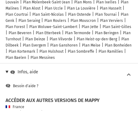
Louvain
Plan Molenbeek-Saint-Jean
Plan Mons
Plan Ixelles
Plan
Malines
Plan Alost
Plan Uccle
Plan La Louvière
Plan Hasselt
Plan Courtrai
Plan Saint-Nicolas
Plan Ostende
Plan Tournai
Plan
Genk
Plan Seraing
Plan Roulers
Plan Mouscron
Plan Verviers
Plan Forest
Plan Woluwe-Saint-Lambert
Plan Jette
Plan Saint-Gilles
Plan Beveren
Plan Etterbeek
Plan Termonde
Plan Beringen
Plan
Turnhout
Plan Deinze
Plan Vilvorde
Plan Heist-op-den-Berg
Plan
Dilbeek
Plan Evergem
Plan Ganshoren
Plan Meise
Plan Bonheiden
Plan Kortemark
Plan Hulshout
Plan Sombreffe
Plan Ramillies
Plan Baelen
Plan Messines
Infos, aide
Besoin d'aide ?
ACCÉDER AUX AUTRES VERSIONS DE MAPPY
France
Belgique (Français)
België (Nederlands)
United Kingdom
A PROPOS DE MAPPY