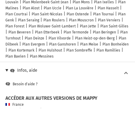
Louvain
Plan Molenbeek-Saint-Jean
Plan Mons
Plan Ixelles
Plan
Malines
Plan Alost
Plan Uccle
Plan La Louvière
Plan Hasselt
Plan Courtrai
Plan Saint-Nicolas
Plan Ostende
Plan Tournai
Plan
Genk
Plan Seraing
Plan Roulers
Plan Mouscron
Plan Verviers
Plan Forest
Plan Woluwe-Saint-Lambert
Plan Jette
Plan Saint-Gilles
Plan Beveren
Plan Etterbeek
Plan Termonde
Plan Beringen
Plan
Turnhout
Plan Deinze
Plan Vilvorde
Plan Heist-op-den-Berg
Plan
Dilbeek
Plan Evergem
Plan Ganshoren
Plan Meise
Plan Bonheiden
Plan Kortemark
Plan Hulshout
Plan Sombreffe
Plan Ramillies
Plan Baelen
Plan Messines
Infos, aide
Besoin d'aide ?
ACCÉDER AUX AUTRES VERSIONS DE MAPPY
France
Belgique (Français)
België (Nederlands)
United Kingdom
A PROPOS DE MAPPY