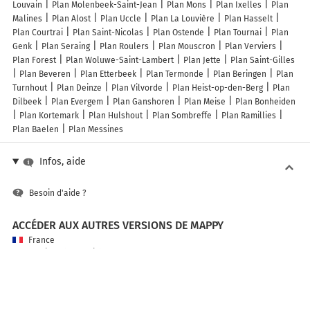
Louvain
Plan Molenbeek-Saint-Jean
Plan Mons
Plan Ixelles
Plan
Malines
Plan Alost
Plan Uccle
Plan La Louvière
Plan Hasselt
Plan Courtrai
Plan Saint-Nicolas
Plan Ostende
Plan Tournai
Plan
Genk
Plan Seraing
Plan Roulers
Plan Mouscron
Plan Verviers
Plan Forest
Plan Woluwe-Saint-Lambert
Plan Jette
Plan Saint-Gilles
Plan Beveren
Plan Etterbeek
Plan Termonde
Plan Beringen
Plan
Turnhout
Plan Deinze
Plan Vilvorde
Plan Heist-op-den-Berg
Plan
Dilbeek
Plan Evergem
Plan Ganshoren
Plan Meise
Plan Bonheiden
Plan Kortemark
Plan Hulshout
Plan Sombreffe
Plan Ramillies
Plan Baelen
Plan Messines
Infos, aide
Besoin d'aide ?
ACCÉDER AUX AUTRES VERSIONS DE MAPPY
France
Belgique (Français)
België (Nederlands)
United Kingdom
A PROPOS DE MAPPY