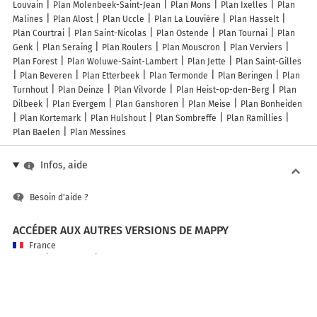
Louvain
Plan Molenbeek-Saint-Jean
Plan Mons
Plan Ixelles
Plan
Malines
Plan Alost
Plan Uccle
Plan La Louvière
Plan Hasselt
Plan Courtrai
Plan Saint-Nicolas
Plan Ostende
Plan Tournai
Plan
Genk
Plan Seraing
Plan Roulers
Plan Mouscron
Plan Verviers
Plan Forest
Plan Woluwe-Saint-Lambert
Plan Jette
Plan Saint-Gilles
Plan Beveren
Plan Etterbeek
Plan Termonde
Plan Beringen
Plan
Turnhout
Plan Deinze
Plan Vilvorde
Plan Heist-op-den-Berg
Plan
Dilbeek
Plan Evergem
Plan Ganshoren
Plan Meise
Plan Bonheiden
Plan Kortemark
Plan Hulshout
Plan Sombreffe
Plan Ramillies
Plan Baelen
Plan Messines
Infos, aide
Besoin d'aide ?
ACCÉDER AUX AUTRES VERSIONS DE MAPPY
France
Belgique (Français)
België (Nederlands)
United Kingdom
A PROPOS DE MAPPY