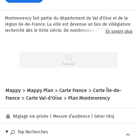
Montmorency fait partie du département du Val d'Oise et de la 
région Ile-de-France. La ville est devenue un lieu de villégiature 
recherché dès le XVIIe siècle. De nombreuses célébrités sont 
En savoir plus
venues s'y installer. Si plusieurs écrivains y ont posé leur valise, 
Jean-Jacques Rousseau est celui qui a le plus évoqué 
Montmorency dans ses œuvres. La ville d'ailleurs aujourd'hui un 
lieu de pèlerinage littéraire.
Mappy
Mappy Plan
Carte France
Carte Île-de-
France
Carte Val-d'Oise
Plan Montmorency
Réglage vie privée
|
Mesure d’audience
|
Gérer Utiq
Top Recherches