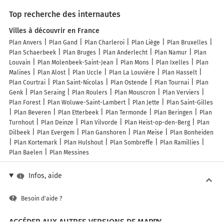
Top recherche des internautes
Villes à découvrir en France
Plan Anvers
Plan Gand
Plan Charleroi
Plan Liège
Plan Bruxelles
Plan Schaerbeek
Plan Bruges
Plan Anderlecht
Plan Namur
Plan
Louvain
Plan Molenbeek-Saint-Jean
Plan Mons
Plan Ixelles
Plan
Malines
Plan Alost
Plan Uccle
Plan La Louvière
Plan Hasselt
Plan Courtrai
Plan Saint-Nicolas
Plan Ostende
Plan Tournai
Plan
Genk
Plan Seraing
Plan Roulers
Plan Mouscron
Plan Verviers
Plan Forest
Plan Woluwe-Saint-Lambert
Plan Jette
Plan Saint-Gilles
Plan Beveren
Plan Etterbeek
Plan Termonde
Plan Beringen
Plan
Turnhout
Plan Deinze
Plan Vilvorde
Plan Heist-op-den-Berg
Plan
Dilbeek
Plan Evergem
Plan Ganshoren
Plan Meise
Plan Bonheiden
Plan Kortemark
Plan Hulshout
Plan Sombreffe
Plan Ramillies
Plan Baelen
Plan Messines
Infos, aide
Besoin d'aide ?
ACCÉDER AUX AUTRES VERSIONS DE MAPPY