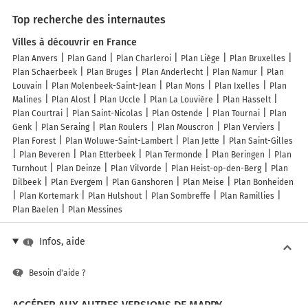
Top recherche des internautes
Villes à découvrir en France
Plan Anvers
Plan Gand
Plan Charleroi
Plan Liège
Plan Bruxelles
Plan Schaerbeek
Plan Bruges
Plan Anderlecht
Plan Namur
Plan
Louvain
Plan Molenbeek-Saint-Jean
Plan Mons
Plan Ixelles
Plan
Malines
Plan Alost
Plan Uccle
Plan La Louvière
Plan Hasselt
Plan Courtrai
Plan Saint-Nicolas
Plan Ostende
Plan Tournai
Plan
Genk
Plan Seraing
Plan Roulers
Plan Mouscron
Plan Verviers
Plan Forest
Plan Woluwe-Saint-Lambert
Plan Jette
Plan Saint-Gilles
Plan Beveren
Plan Etterbeek
Plan Termonde
Plan Beringen
Plan
Turnhout
Plan Deinze
Plan Vilvorde
Plan Heist-op-den-Berg
Plan
Dilbeek
Plan Evergem
Plan Ganshoren
Plan Meise
Plan Bonheiden
Plan Kortemark
Plan Hulshout
Plan Sombreffe
Plan Ramillies
Plan Baelen
Plan Messines
Infos, aide
Besoin d'aide ?
ACCÉDER AUX AUTRES VERSIONS DE MAPPY