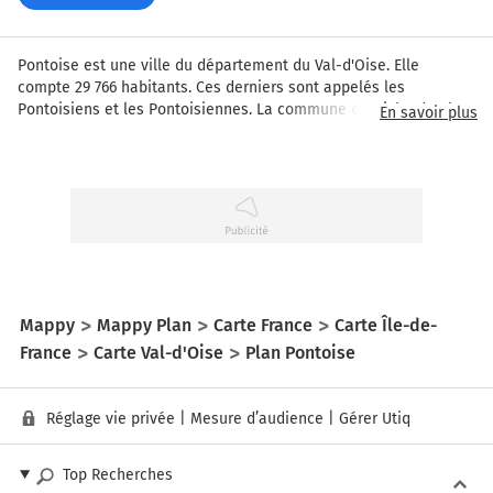
Pontoise est une ville du département du Val-d'Oise. Elle 
compte 29 766 habitants. Ces derniers sont appelés les 
Pontoisiens et les Pontoisiennes. La commune est riche de plus 
En savoir plus
de deux milles ans d'histoire. Un patrimoine qui a permis à la 
ville d'obtenir le label Ville d'art et d'histoire en 2006. Le peintre 
Camille Pissaro l'a immortalisée dans de nombreuses œuvres 
impressionnistes.  Pontoise accueille également l'un des plus 
importantes citées judiciaires de l'hexagone.
Mappy
Mappy Plan
Carte France
Carte Île-de-
France
Carte Val-d'Oise
Plan Pontoise
Réglage vie privée
|
Mesure d’audience
|
Gérer Utiq
Top Recherches