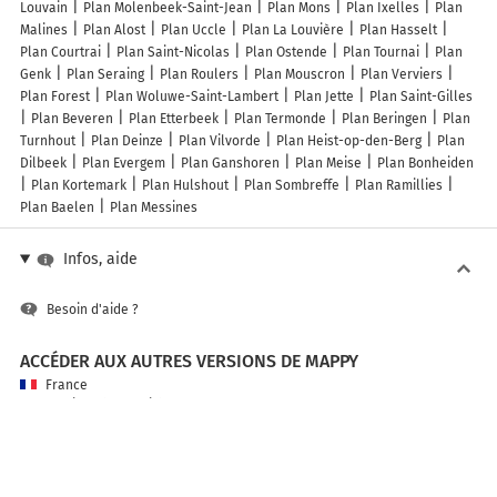
Louvain
Plan Molenbeek-Saint-Jean
Plan Mons
Plan Ixelles
Plan
Malines
Plan Alost
Plan Uccle
Plan La Louvière
Plan Hasselt
Plan Courtrai
Plan Saint-Nicolas
Plan Ostende
Plan Tournai
Plan
Genk
Plan Seraing
Plan Roulers
Plan Mouscron
Plan Verviers
Plan Forest
Plan Woluwe-Saint-Lambert
Plan Jette
Plan Saint-Gilles
Plan Beveren
Plan Etterbeek
Plan Termonde
Plan Beringen
Plan
Turnhout
Plan Deinze
Plan Vilvorde
Plan Heist-op-den-Berg
Plan
Dilbeek
Plan Evergem
Plan Ganshoren
Plan Meise
Plan Bonheiden
Plan Kortemark
Plan Hulshout
Plan Sombreffe
Plan Ramillies
Plan Baelen
Plan Messines
Infos, aide
Besoin d'aide ?
ACCÉDER AUX AUTRES VERSIONS DE MAPPY
France
Belgique (Français)
België (Nederlands)
United Kingdom
A PROPOS DE MAPPY