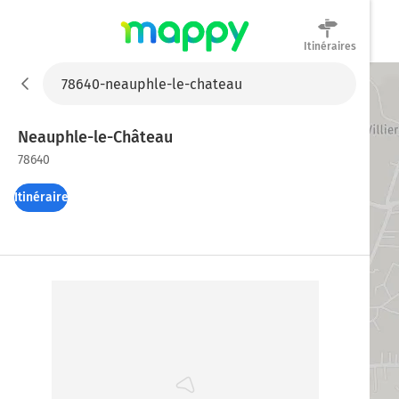
Itinéraires
Mappy
Neauphle-le-Château
78640
Itinéraires