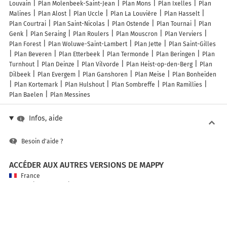
Louvain
Plan Molenbeek-Saint-Jean
Plan Mons
Plan Ixelles
Plan
Malines
Plan Alost
Plan Uccle
Plan La Louvière
Plan Hasselt
Plan Courtrai
Plan Saint-Nicolas
Plan Ostende
Plan Tournai
Plan
Genk
Plan Seraing
Plan Roulers
Plan Mouscron
Plan Verviers
Plan Forest
Plan Woluwe-Saint-Lambert
Plan Jette
Plan Saint-Gilles
Plan Beveren
Plan Etterbeek
Plan Termonde
Plan Beringen
Plan
Turnhout
Plan Deinze
Plan Vilvorde
Plan Heist-op-den-Berg
Plan
Dilbeek
Plan Evergem
Plan Ganshoren
Plan Meise
Plan Bonheiden
Plan Kortemark
Plan Hulshout
Plan Sombreffe
Plan Ramillies
Plan Baelen
Plan Messines
Infos, aide
Besoin d'aide ?
ACCÉDER AUX AUTRES VERSIONS DE MAPPY
France
Belgique (Français)
België (Nederlands)
United Kingdom
A PROPOS DE MAPPY