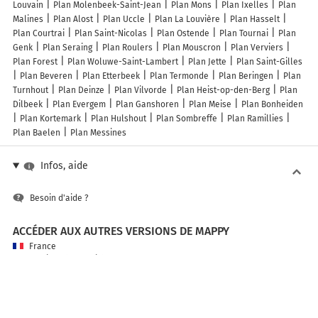
Louvain
Plan Molenbeek-Saint-Jean
Plan Mons
Plan Ixelles
Plan
Malines
Plan Alost
Plan Uccle
Plan La Louvière
Plan Hasselt
Plan Courtrai
Plan Saint-Nicolas
Plan Ostende
Plan Tournai
Plan
Genk
Plan Seraing
Plan Roulers
Plan Mouscron
Plan Verviers
Plan Forest
Plan Woluwe-Saint-Lambert
Plan Jette
Plan Saint-Gilles
Plan Beveren
Plan Etterbeek
Plan Termonde
Plan Beringen
Plan
Turnhout
Plan Deinze
Plan Vilvorde
Plan Heist-op-den-Berg
Plan
Dilbeek
Plan Evergem
Plan Ganshoren
Plan Meise
Plan Bonheiden
Plan Kortemark
Plan Hulshout
Plan Sombreffe
Plan Ramillies
Plan Baelen
Plan Messines
Infos, aide
Besoin d'aide ?
ACCÉDER AUX AUTRES VERSIONS DE MAPPY
France
Belgique (Français)
België (Nederlands)
United Kingdom
A PROPOS DE MAPPY