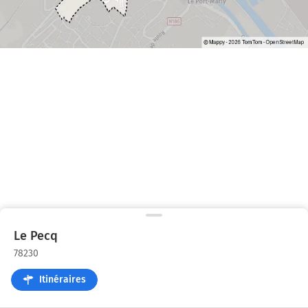
Le Pecq
78230
Itinéraires