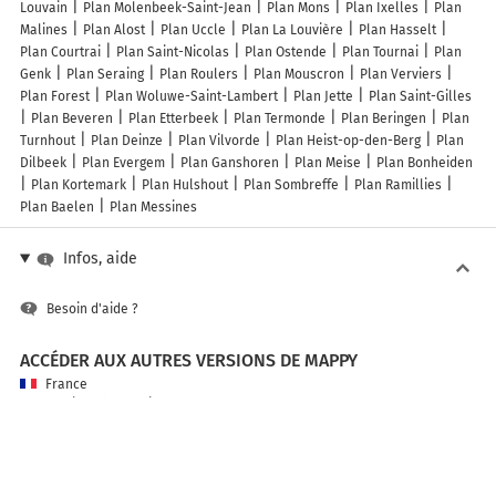
Louvain
Plan Molenbeek-Saint-Jean
Plan Mons
Plan Ixelles
Plan
Malines
Plan Alost
Plan Uccle
Plan La Louvière
Plan Hasselt
Plan Courtrai
Plan Saint-Nicolas
Plan Ostende
Plan Tournai
Plan
Genk
Plan Seraing
Plan Roulers
Plan Mouscron
Plan Verviers
Plan Forest
Plan Woluwe-Saint-Lambert
Plan Jette
Plan Saint-Gilles
Plan Beveren
Plan Etterbeek
Plan Termonde
Plan Beringen
Plan
Turnhout
Plan Deinze
Plan Vilvorde
Plan Heist-op-den-Berg
Plan
Dilbeek
Plan Evergem
Plan Ganshoren
Plan Meise
Plan Bonheiden
Plan Kortemark
Plan Hulshout
Plan Sombreffe
Plan Ramillies
Plan Baelen
Plan Messines
Infos, aide
Besoin d'aide ?
ACCÉDER AUX AUTRES VERSIONS DE MAPPY
France
Belgique (Français)
België (Nederlands)
United Kingdom
A PROPOS DE MAPPY