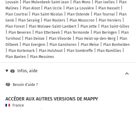
Louvain
Plan Molenbeek-Saint-Jean
Plan Mons
Plan Ixelles
Plan
Malines
Plan Alost
Plan Uccle
Plan La Louvière
Plan Hasselt
Plan Courtrai
Plan Saint-Nicolas
Plan Ostende
Plan Tournai
Plan
Genk
Plan Seraing
Plan Roulers
Plan Mouscron
Plan Verviers
Plan Forest
Plan Woluwe-Saint-Lambert
Plan Jette
Plan Saint-Gilles
Plan Beveren
Plan Etterbeek
Plan Termonde
Plan Beringen
Plan
Turnhout
Plan Deinze
Plan Vilvorde
Plan Heist-op-den-Berg
Plan
Dilbeek
Plan Evergem
Plan Ganshoren
Plan Meise
Plan Bonheiden
Plan Kortemark
Plan Hulshout
Plan Sombreffe
Plan Ramillies
Plan Baelen
Plan Messines
Infos, aide
Besoin d'aide ?
ACCÉDER AUX AUTRES VERSIONS DE MAPPY
France
Belgique (Français)
België (Nederlands)
United Kingdom
A PROPOS DE MAPPY