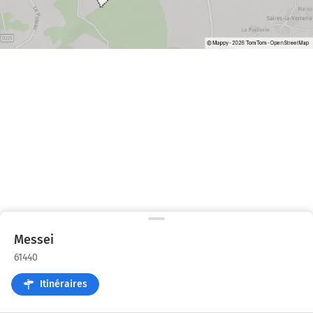
Messei
61440
Itinéraires