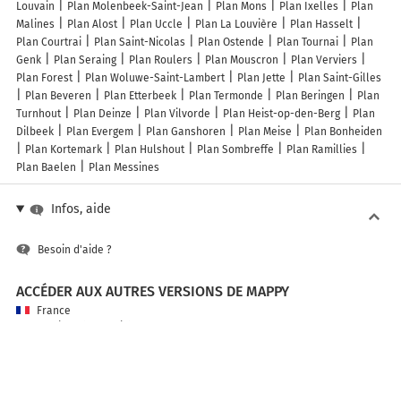
Louvain
Plan Molenbeek-Saint-Jean
Plan Mons
Plan Ixelles
Plan
Malines
Plan Alost
Plan Uccle
Plan La Louvière
Plan Hasselt
Plan Courtrai
Plan Saint-Nicolas
Plan Ostende
Plan Tournai
Plan
Genk
Plan Seraing
Plan Roulers
Plan Mouscron
Plan Verviers
Plan Forest
Plan Woluwe-Saint-Lambert
Plan Jette
Plan Saint-Gilles
Plan Beveren
Plan Etterbeek
Plan Termonde
Plan Beringen
Plan
Turnhout
Plan Deinze
Plan Vilvorde
Plan Heist-op-den-Berg
Plan
Dilbeek
Plan Evergem
Plan Ganshoren
Plan Meise
Plan Bonheiden
Plan Kortemark
Plan Hulshout
Plan Sombreffe
Plan Ramillies
Plan Baelen
Plan Messines
Infos, aide
Besoin d'aide ?
ACCÉDER AUX AUTRES VERSIONS DE MAPPY
France
Belgique (Français)
België (Nederlands)
United Kingdom
A PROPOS DE MAPPY