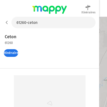
Itinéraires
Mappy
Ceton
61260
Itinéraires