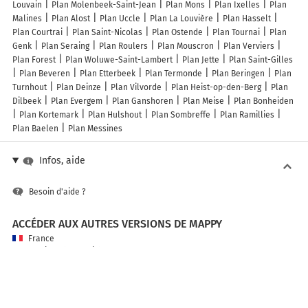
Louvain
Plan Molenbeek-Saint-Jean
Plan Mons
Plan Ixelles
Plan
Malines
Plan Alost
Plan Uccle
Plan La Louvière
Plan Hasselt
Plan Courtrai
Plan Saint-Nicolas
Plan Ostende
Plan Tournai
Plan
Genk
Plan Seraing
Plan Roulers
Plan Mouscron
Plan Verviers
Plan Forest
Plan Woluwe-Saint-Lambert
Plan Jette
Plan Saint-Gilles
Plan Beveren
Plan Etterbeek
Plan Termonde
Plan Beringen
Plan
Turnhout
Plan Deinze
Plan Vilvorde
Plan Heist-op-den-Berg
Plan
Dilbeek
Plan Evergem
Plan Ganshoren
Plan Meise
Plan Bonheiden
Plan Kortemark
Plan Hulshout
Plan Sombreffe
Plan Ramillies
Plan Baelen
Plan Messines
Infos, aide
Besoin d'aide ?
ACCÉDER AUX AUTRES VERSIONS DE MAPPY
France
Belgique (Français)
België (Nederlands)
United Kingdom
A PROPOS DE MAPPY