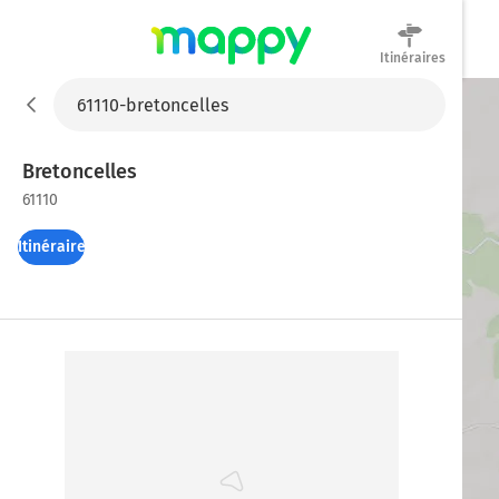
Itinéraires
Mappy
Bretoncelles
61110
Itinéraires