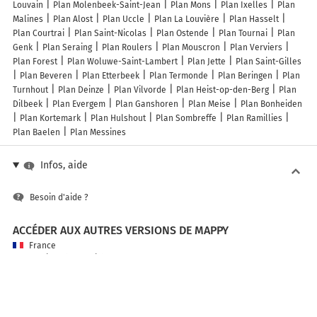
Louvain
Plan Molenbeek-Saint-Jean
Plan Mons
Plan Ixelles
Plan
Malines
Plan Alost
Plan Uccle
Plan La Louvière
Plan Hasselt
Plan Courtrai
Plan Saint-Nicolas
Plan Ostende
Plan Tournai
Plan
Genk
Plan Seraing
Plan Roulers
Plan Mouscron
Plan Verviers
Plan Forest
Plan Woluwe-Saint-Lambert
Plan Jette
Plan Saint-Gilles
Plan Beveren
Plan Etterbeek
Plan Termonde
Plan Beringen
Plan
Turnhout
Plan Deinze
Plan Vilvorde
Plan Heist-op-den-Berg
Plan
Dilbeek
Plan Evergem
Plan Ganshoren
Plan Meise
Plan Bonheiden
Plan Kortemark
Plan Hulshout
Plan Sombreffe
Plan Ramillies
Plan Baelen
Plan Messines
Infos, aide
Besoin d'aide ?
ACCÉDER AUX AUTRES VERSIONS DE MAPPY
France
Belgique (Français)
België (Nederlands)
United Kingdom
A PROPOS DE MAPPY