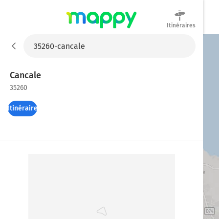
Itinéraires
Mappy
Cancale
35260
Itinéraires