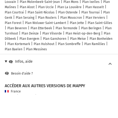
Louvain
Plan Molenbeek-Saint-Jean
Plan Mons
Plan Ixelles
Plan
Malines
Plan Alost
Plan Uccle
Plan La Louvière
Plan Hasselt
Plan Courtrai
Plan Saint-Nicolas
Plan Ostende
Plan Tournai
Plan
Genk
Plan Seraing
Plan Roulers
Plan Mouscron
Plan Verviers
Plan Forest
Plan Woluwe-Saint-Lambert
Plan Jette
Plan Saint-Gilles
Plan Beveren
Plan Etterbeek
Plan Termonde
Plan Beringen
Plan
Turnhout
Plan Deinze
Plan Vilvorde
Plan Heist-op-den-Berg
Plan
Dilbeek
Plan Evergem
Plan Ganshoren
Plan Meise
Plan Bonheiden
Plan Kortemark
Plan Hulshout
Plan Sombreffe
Plan Ramillies
Plan Baelen
Plan Messines
Infos, aide
Besoin d'aide ?
ACCÉDER AUX AUTRES VERSIONS DE MAPPY
France
Belgique (Français)
België (Nederlands)
United Kingdom
A PROPOS DE MAPPY