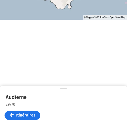
Audierne
29770
Itinéraires