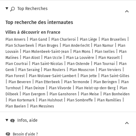
Simon.
Top Recherches
Loin des regards, la chapelle de Réveillon constitue un rare 
Top recherche des internautes
témoignage de l’imagerie religieuse du Moyen Âge grâce à ses 
fresques murales récemment restaurées, où se côtoient 
Villes à découvrir en France
diablotins et anges. Édifié à l’orée de la forêt, ce lieu singulier 
Plan Anvers
Plan Gand
Plan Charleroi
Plan Liège
Plan Bruxelles
ne laisse pas indifférent. Les odeurs de la forêt des Mousseuses 
Plan Schaerbeek
Plan Bruges
Plan Anderlecht
Plan Namur
Plan
complètent ce tableau paisible, et les nombreux sentiers qui la 
Louvain
Plan Molenbeek-Saint-Jean
Plan Mons
Plan Ixelles
Plan
parcourent invitent à la promenade, notamment dans cette forêt 
Malines
Plan Alost
Plan Uccle
Plan La Louvière
Plan Hasselt
humide classée Natura 2000.
Plan Courtrai
Plan Saint-Nicolas
Plan Ostende
Plan Tournai
Plan
Genk
Plan Seraing
Plan Roulers
Plan Mouscron
Plan Verviers
Plan Forest
Plan Woluwe-Saint-Lambert
Plan Jette
Plan Saint-Gilles
Plan Beveren
Plan Etterbeek
Plan Termonde
Plan Beringen
Plan
Turnhout
Plan Deinze
Plan Vilvorde
Plan Heist-op-den-Berg
Plan
Dilbeek
Plan Evergem
Plan Ganshoren
Plan Meise
Plan Bonheiden
Plan Kortemark
Plan Hulshout
Plan Sombreffe
Plan Ramillies
Plan Baelen
Plan Messines
Infos, aide
Besoin d'aide ?