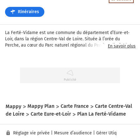
Itinéraires
La Ferté-Vidame est une commune du département d’Eure-et-
Loir, dans la région Centre-Val de Loire. Située à l’orée du 
Perche, au cœur du Parc naturel régional du Perche, elle fut le 
En savoir plus
fief des ducs de Saint-Simon, dont Louis rédigea en grande 
partie ses célèbres Mémoires. Ici, patrimoine bâti et espaces 
naturels s’entrelacent harmonieusement, offrant aux visiteurs 
une atmosphère à la fois historique et bucolique.
Les amateurs de lieux chargés d’histoire ne manqueront pas 
d’aller découvrir les impressionnants vestiges du château du 
financier Jean-Joseph de Laborde, l’église des ducs ainsi que les 
communs revus par le roi Louis-Philippe. Le parc qui les 
Mappy
Mappy Plan
Carte France
Carte Centre-Val
entoure, soigneusement aménagé, déploie d’immenses 
de Loire
Carte Eure-et-Loir
Plan La Ferté-Vidame
perspectives sur la forêt alentour et compose un véritable écrin 
de verdure. À l’entrée du domaine, la Maison Saint-Simon 
retrace, grâce à sa muséographie moderne, l’attachement de la 
cité à son héritage littéraire, encore célébré chaque année en 
Réglage vie privée
|
Mesure d’audience
|
Gérer Utiq
septembre lors de la Fête du Livre et de la remise du prix Saint-