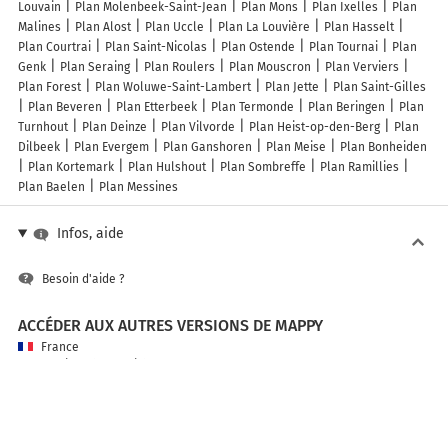
Louvain
Plan Molenbeek-Saint-Jean
Plan Mons
Plan Ixelles
Plan
Malines
Plan Alost
Plan Uccle
Plan La Louvière
Plan Hasselt
Plan Courtrai
Plan Saint-Nicolas
Plan Ostende
Plan Tournai
Plan
Genk
Plan Seraing
Plan Roulers
Plan Mouscron
Plan Verviers
Plan Forest
Plan Woluwe-Saint-Lambert
Plan Jette
Plan Saint-Gilles
Plan Beveren
Plan Etterbeek
Plan Termonde
Plan Beringen
Plan
Turnhout
Plan Deinze
Plan Vilvorde
Plan Heist-op-den-Berg
Plan
Dilbeek
Plan Evergem
Plan Ganshoren
Plan Meise
Plan Bonheiden
Plan Kortemark
Plan Hulshout
Plan Sombreffe
Plan Ramillies
Plan Baelen
Plan Messines
Infos, aide
Besoin d'aide ?
ACCÉDER AUX AUTRES VERSIONS DE MAPPY
France
Belgique (Français)
België (Nederlands)
United Kingdom
A PROPOS DE MAPPY