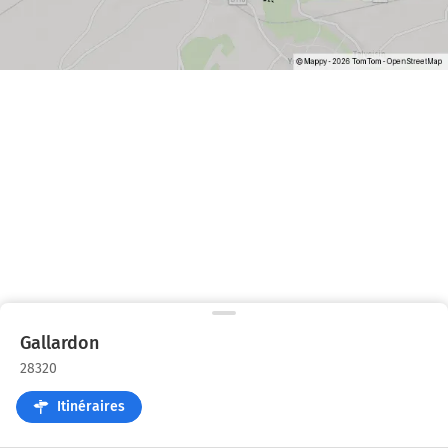
Gallardon
28320
Itinéraires