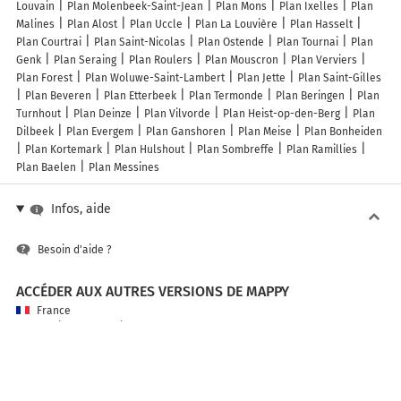
Louvain
Plan Molenbeek-Saint-Jean
Plan Mons
Plan Ixelles
Plan
Malines
Plan Alost
Plan Uccle
Plan La Louvière
Plan Hasselt
Plan Courtrai
Plan Saint-Nicolas
Plan Ostende
Plan Tournai
Plan
Genk
Plan Seraing
Plan Roulers
Plan Mouscron
Plan Verviers
Plan Forest
Plan Woluwe-Saint-Lambert
Plan Jette
Plan Saint-Gilles
Plan Beveren
Plan Etterbeek
Plan Termonde
Plan Beringen
Plan
Turnhout
Plan Deinze
Plan Vilvorde
Plan Heist-op-den-Berg
Plan
Dilbeek
Plan Evergem
Plan Ganshoren
Plan Meise
Plan Bonheiden
Plan Kortemark
Plan Hulshout
Plan Sombreffe
Plan Ramillies
Plan Baelen
Plan Messines
Infos, aide
Besoin d'aide ?
ACCÉDER AUX AUTRES VERSIONS DE MAPPY
France
Belgique (Français)
België (Nederlands)
United Kingdom
A PROPOS DE MAPPY