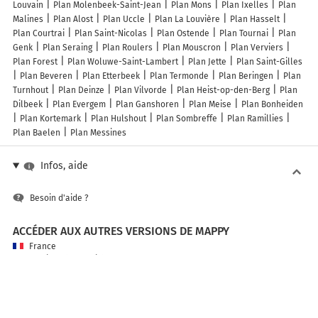
Louvain
Plan Molenbeek-Saint-Jean
Plan Mons
Plan Ixelles
Plan
Malines
Plan Alost
Plan Uccle
Plan La Louvière
Plan Hasselt
Plan Courtrai
Plan Saint-Nicolas
Plan Ostende
Plan Tournai
Plan
Genk
Plan Seraing
Plan Roulers
Plan Mouscron
Plan Verviers
Plan Forest
Plan Woluwe-Saint-Lambert
Plan Jette
Plan Saint-Gilles
Plan Beveren
Plan Etterbeek
Plan Termonde
Plan Beringen
Plan
Turnhout
Plan Deinze
Plan Vilvorde
Plan Heist-op-den-Berg
Plan
Dilbeek
Plan Evergem
Plan Ganshoren
Plan Meise
Plan Bonheiden
Plan Kortemark
Plan Hulshout
Plan Sombreffe
Plan Ramillies
Plan Baelen
Plan Messines
Infos, aide
Besoin d'aide ?
ACCÉDER AUX AUTRES VERSIONS DE MAPPY
France
Belgique (Français)
België (Nederlands)
United Kingdom
A PROPOS DE MAPPY