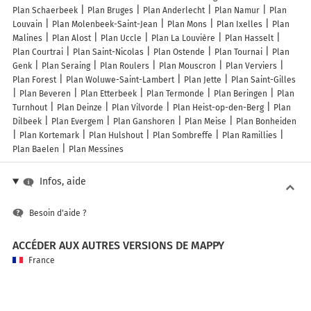
Plan Schaerbeek
Plan Bruges
Plan Anderlecht
Plan Namur
Plan
Louvain
Plan Molenbeek-Saint-Jean
Plan Mons
Plan Ixelles
Plan
Malines
Plan Alost
Plan Uccle
Plan La Louvière
Plan Hasselt
Plan Courtrai
Plan Saint-Nicolas
Plan Ostende
Plan Tournai
Plan
Genk
Plan Seraing
Plan Roulers
Plan Mouscron
Plan Verviers
Plan Forest
Plan Woluwe-Saint-Lambert
Plan Jette
Plan Saint-Gilles
Plan Beveren
Plan Etterbeek
Plan Termonde
Plan Beringen
Plan
Turnhout
Plan Deinze
Plan Vilvorde
Plan Heist-op-den-Berg
Plan
Dilbeek
Plan Evergem
Plan Ganshoren
Plan Meise
Plan Bonheiden
Plan Kortemark
Plan Hulshout
Plan Sombreffe
Plan Ramillies
Plan Baelen
Plan Messines
Infos, aide
Besoin d'aide ?
ACCÉDER AUX AUTRES VERSIONS DE MAPPY
France
Belgique (Français)
België (Nederlands)
United Kingdom