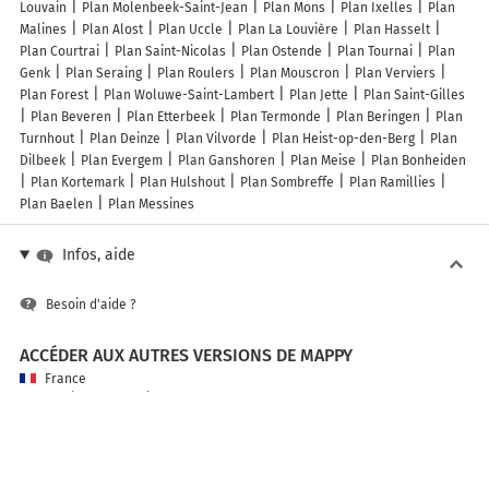
Louvain
Plan Molenbeek-Saint-Jean
Plan Mons
Plan Ixelles
Plan
Malines
Plan Alost
Plan Uccle
Plan La Louvière
Plan Hasselt
Plan Courtrai
Plan Saint-Nicolas
Plan Ostende
Plan Tournai
Plan
Genk
Plan Seraing
Plan Roulers
Plan Mouscron
Plan Verviers
Plan Forest
Plan Woluwe-Saint-Lambert
Plan Jette
Plan Saint-Gilles
Plan Beveren
Plan Etterbeek
Plan Termonde
Plan Beringen
Plan
Turnhout
Plan Deinze
Plan Vilvorde
Plan Heist-op-den-Berg
Plan
Dilbeek
Plan Evergem
Plan Ganshoren
Plan Meise
Plan Bonheiden
Plan Kortemark
Plan Hulshout
Plan Sombreffe
Plan Ramillies
Plan Baelen
Plan Messines
Infos, aide
Besoin d'aide ?
ACCÉDER AUX AUTRES VERSIONS DE MAPPY
France
Belgique (Français)
België (Nederlands)
United Kingdom
A PROPOS DE MAPPY