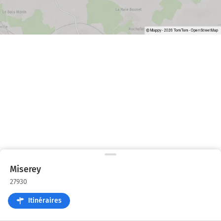
Miserey
27930
Itinéraires