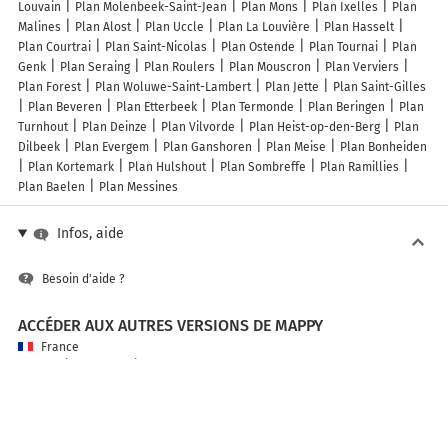
Louvain
Plan Molenbeek-Saint-Jean
Plan Mons
Plan Ixelles
Plan
Malines
Plan Alost
Plan Uccle
Plan La Louvière
Plan Hasselt
Plan Courtrai
Plan Saint-Nicolas
Plan Ostende
Plan Tournai
Plan
Genk
Plan Seraing
Plan Roulers
Plan Mouscron
Plan Verviers
Plan Forest
Plan Woluwe-Saint-Lambert
Plan Jette
Plan Saint-Gilles
Plan Beveren
Plan Etterbeek
Plan Termonde
Plan Beringen
Plan
Turnhout
Plan Deinze
Plan Vilvorde
Plan Heist-op-den-Berg
Plan
Dilbeek
Plan Evergem
Plan Ganshoren
Plan Meise
Plan Bonheiden
Plan Kortemark
Plan Hulshout
Plan Sombreffe
Plan Ramillies
Plan Baelen
Plan Messines
Infos, aide
Besoin d'aide ?
ACCÉDER AUX AUTRES VERSIONS DE MAPPY
France
Belgique (Français)
België (Nederlands)
United Kingdom
A PROPOS DE MAPPY