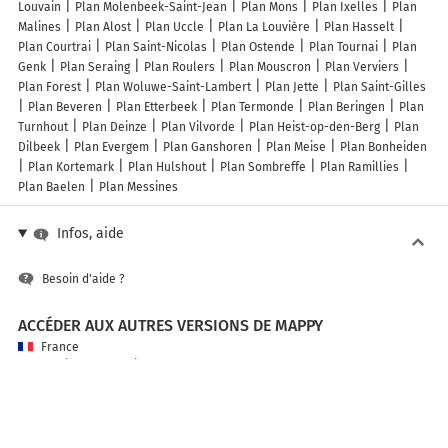
Louvain
Plan Molenbeek-Saint-Jean
Plan Mons
Plan Ixelles
Plan
Malines
Plan Alost
Plan Uccle
Plan La Louvière
Plan Hasselt
Plan Courtrai
Plan Saint-Nicolas
Plan Ostende
Plan Tournai
Plan
Genk
Plan Seraing
Plan Roulers
Plan Mouscron
Plan Verviers
Plan Forest
Plan Woluwe-Saint-Lambert
Plan Jette
Plan Saint-Gilles
Plan Beveren
Plan Etterbeek
Plan Termonde
Plan Beringen
Plan
Turnhout
Plan Deinze
Plan Vilvorde
Plan Heist-op-den-Berg
Plan
Dilbeek
Plan Evergem
Plan Ganshoren
Plan Meise
Plan Bonheiden
Plan Kortemark
Plan Hulshout
Plan Sombreffe
Plan Ramillies
Plan Baelen
Plan Messines
Infos, aide
Besoin d'aide ?
ACCÉDER AUX AUTRES VERSIONS DE MAPPY
France
Belgique (Français)
België (Nederlands)
United Kingdom
A PROPOS DE MAPPY