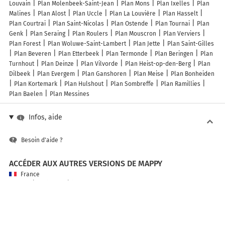
Louvain
Plan Molenbeek-Saint-Jean
Plan Mons
Plan Ixelles
Plan
Malines
Plan Alost
Plan Uccle
Plan La Louvière
Plan Hasselt
Plan Courtrai
Plan Saint-Nicolas
Plan Ostende
Plan Tournai
Plan
Genk
Plan Seraing
Plan Roulers
Plan Mouscron
Plan Verviers
Plan Forest
Plan Woluwe-Saint-Lambert
Plan Jette
Plan Saint-Gilles
Plan Beveren
Plan Etterbeek
Plan Termonde
Plan Beringen
Plan
Turnhout
Plan Deinze
Plan Vilvorde
Plan Heist-op-den-Berg
Plan
Dilbeek
Plan Evergem
Plan Ganshoren
Plan Meise
Plan Bonheiden
Plan Kortemark
Plan Hulshout
Plan Sombreffe
Plan Ramillies
Plan Baelen
Plan Messines
Infos, aide
Besoin d'aide ?
ACCÉDER AUX AUTRES VERSIONS DE MAPPY
France
Belgique (Français)
België (Nederlands)
United Kingdom
A PROPOS DE MAPPY