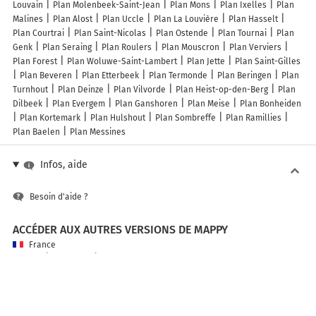
Louvain
Plan Molenbeek-Saint-Jean
Plan Mons
Plan Ixelles
Plan
Malines
Plan Alost
Plan Uccle
Plan La Louvière
Plan Hasselt
Plan Courtrai
Plan Saint-Nicolas
Plan Ostende
Plan Tournai
Plan
Genk
Plan Seraing
Plan Roulers
Plan Mouscron
Plan Verviers
Plan Forest
Plan Woluwe-Saint-Lambert
Plan Jette
Plan Saint-Gilles
Plan Beveren
Plan Etterbeek
Plan Termonde
Plan Beringen
Plan
Turnhout
Plan Deinze
Plan Vilvorde
Plan Heist-op-den-Berg
Plan
Dilbeek
Plan Evergem
Plan Ganshoren
Plan Meise
Plan Bonheiden
Plan Kortemark
Plan Hulshout
Plan Sombreffe
Plan Ramillies
Plan Baelen
Plan Messines
Infos, aide
Besoin d'aide ?
ACCÉDER AUX AUTRES VERSIONS DE MAPPY
France
Belgique (Français)
België (Nederlands)
United Kingdom
A PROPOS DE MAPPY