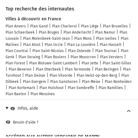
en août, la ville organise la « Coupe du monde » de Polo. Elle 
Top recherche des internautes
accueille aussi de célèbres Grands-prix de hippisme.
Villes à découvrir en France
Plan Anvers
Plan Gand
Plan Charleroi
Plan Liège
Plan Bruxelles
Plan Schaerbeek
Plan Bruges
Plan Anderlecht
Plan Namur
Plan
Louvain
Plan Molenbeek-Saint-Jean
Plan Mons
Plan Ixelles
Plan
Malines
Plan Alost
Plan Uccle
Plan La Louvière
Plan Hasselt
Plan Courtrai
Plan Saint-Nicolas
Plan Ostende
Plan Tournai
Plan
Genk
Plan Seraing
Plan Roulers
Plan Mouscron
Plan Verviers
Plan Forest
Plan Woluwe-Saint-Lambert
Plan Jette
Plan Saint-Gilles
Plan Beveren
Plan Etterbeek
Plan Termonde
Plan Beringen
Plan
Turnhout
Plan Deinze
Plan Vilvorde
Plan Heist-op-den-Berg
Plan
Dilbeek
Plan Evergem
Plan Ganshoren
Plan Meise
Plan Bonheiden
Plan Kortemark
Plan Hulshout
Plan Sombreffe
Plan Ramillies
Plan Baelen
Plan Messines
Infos, aide
Besoin d'aide ?
ACCÉDER AUX AUTRES VERSIONS DE MAPPY