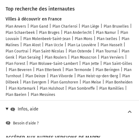
Top recherche des internautes
Villes à découvrir en France
Plan Anvers
Plan Gand
Plan Charleroi
Plan Liège
Plan Bruxelles
Plan Schaerbeek
Plan Bruges
Plan Anderlecht
Plan Namur
Plan
Louvain
Plan Molenbeek-Saint-Jean
Plan Mons
Plan Ixelles
Plan
Malines
Plan Alost
Plan Uccle
Plan La Louvière
Plan Hasselt
Plan Courtrai
Plan Saint-Nicolas
Plan Ostende
Plan Tournai
Plan
Genk
Plan Seraing
Plan Roulers
Plan Mouscron
Plan Verviers
Plan Forest
Plan Woluwe-Saint-Lambert
Plan Jette
Plan Saint-Gilles
Plan Beveren
Plan Etterbeek
Plan Termonde
Plan Beringen
Plan
Turnhout
Plan Deinze
Plan Vilvorde
Plan Heist-op-den-Berg
Plan
Dilbeek
Plan Evergem
Plan Ganshoren
Plan Meise
Plan Bonheiden
Plan Kortemark
Plan Hulshout
Plan Sombreffe
Plan Ramillies
Plan Baelen
Plan Messines
Infos, aide
Besoin d'aide ?
ACCÉDER AUX AUTRES VERSIONS DE MAPPY