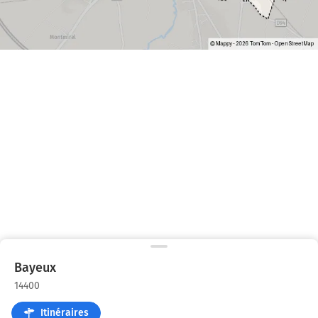
Bayeux
14400
Itinéraires